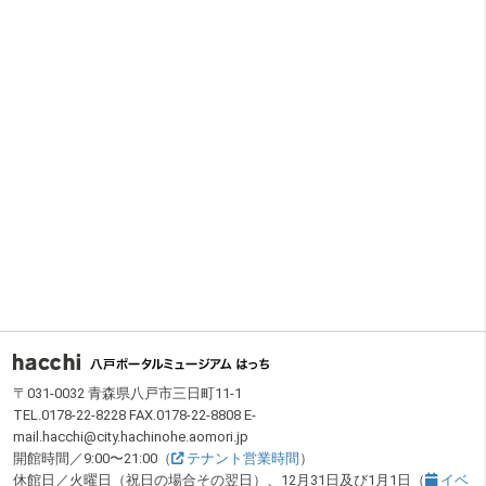
フッター
〒031-0032 青森県八戸市三日町11-1
TEL.0178-22-8228 FAX.0178-22-8808 E-
mail.hacchi@city.hachinohe.aomori.jp
開館時間／9:00〜21:00（
テナント営業時間
）
休館日／火曜日（祝日の場合その翌日）、12月31日及び1月1日（
イベ