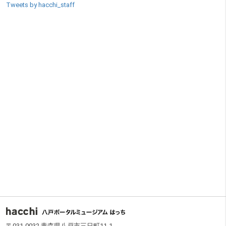
Tweets by hacchi_staff
フッター
〒031-0032 青森県八戸市三日町11-1