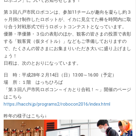
ロボコン」についてお知らせします！
第３回八戸市民ロボコンは、参加11チームが趣向を凝らし約３
ヶ月掛け制作したロボットが、イカに見立てた棒を時間内に取
り合う対戦形式で行うロボットコンテストとなっています。
優勝・準優勝・３位の表彰のほか、観客の皆さまの投票で表彰
する「観客賞（仮タイトル）」などもご準備しておりますの
で、たくさんの皆さまにお集まりいただき大いに盛り上げまし
ょう！
日程は、次のとおりになっています。
日 時：平成28年２月14日（日）13:00～16:00（予定）
場 所：１階 はっちひろば
「第３回八戸市民ロボコン～イカとり合戦！～」開催のページ
はこちら
https://hacchi.jp/programs2/robocon2016/index.html
昨年の様子はこちら↓