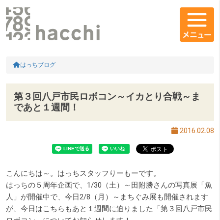
メインコンテンツ
コンテンツエリア
HOME
はっちブログ
第３回八戸市民ロボコン～イカとり合戦～ま
であと１週間！
2016.02.08
こんにちは～。はっちスタッフりーもーです。
はっちの５周年企画で、1/30（土）～田附勝さんの写真展「魚
人」が開催中で、今日2/8（月）～まちぐみ展も開催されます
が、今日はこちらもあと１週間に迫りました「第３回八戸市民