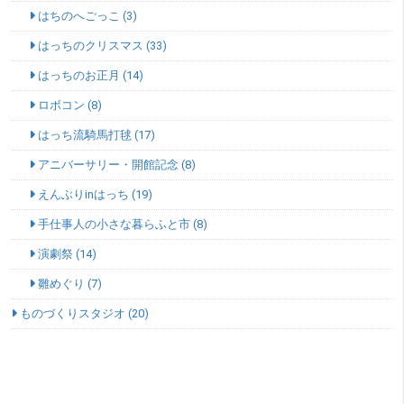
はちのへごっこ (3)
はっちのクリスマス (33)
はっちのお正月 (14)
ロボコン (8)
はっち流騎馬打毬 (17)
アニバーサリー・開館記念 (8)
えんぶりinはっち (19)
手仕事人の小さな暮らふと市 (8)
演劇祭 (14)
雛めぐり (7)
ものづくりスタジオ (20)
SNSエリア