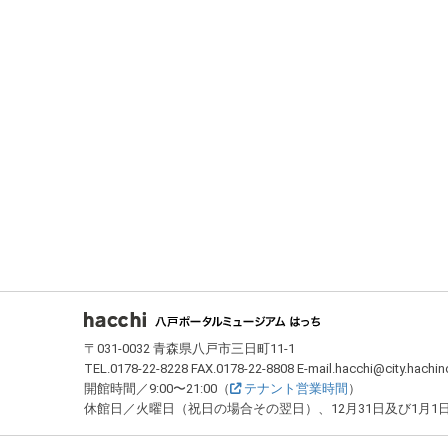
フッター
〒031-0032 青森県八戸市三日町11-1
TEL.0178-22-8228 FAX.0178-22-8808 E-mail.hacchi@city.hachin
開館時間／9:00〜21:00（
テナント営業時間
）
休館日／火曜日（祝日の場合その翌日）、12月31日及び1月1