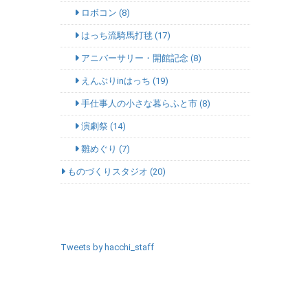
ロボコン (8)
はっち流騎馬打毬 (17)
アニバーサリー・開館記念 (8)
えんぶりinはっち (19)
手仕事人の小さな暮らふと市 (8)
演劇祭 (14)
雛めぐり (7)
ものづくりスタジオ (20)
SNSエリア
Tweets by hacchi_staff