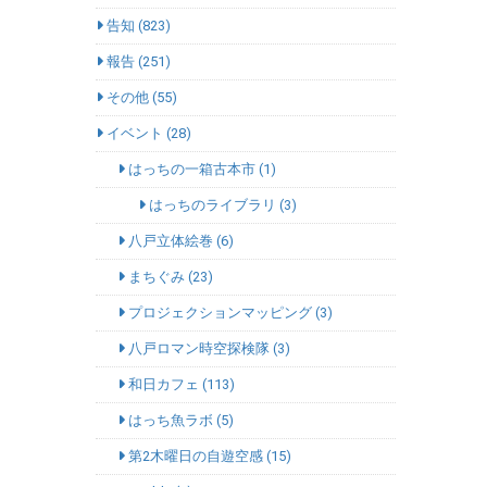
告知 (823)
報告 (251)
その他 (55)
イベント (28)
はっちの一箱古本市 (1)
はっちのライブラリ (3)
八戸立体絵巻 (6)
まちぐみ (23)
プロジェクションマッピング (3)
八戸ロマン時空探検隊 (3)
和日カフェ (113)
はっち魚ラボ (5)
第2木曜日の自遊空感 (15)