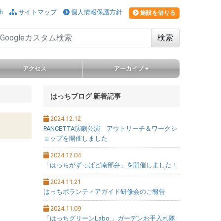
ションをスキップ
h
サイトマップ
個人情報保護方針
施設を借りる
検索
アクセス
アーカイブ
サブメニュー
はっちブログ 新着記事
2024.12.12
PANCETTA演劇公演 アウトリーチ＆ワークシ
ョップを開催しました
2024.12.04
「はっちがずっぱど南部弁」を開催しました！
2024.11.21
はっちボランティアガイド研修会のご報告
2024.11.09
「はっちグリーンLabo.」ガーデンお手入れ隊