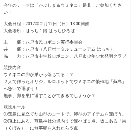
今年のテーマは「かぶしま＆ウミネコ」是非、ご参加くださ
い！
大会日程：2017年２月12日（日）13:00開催
大会場所：はっち１階 はっちひろば
主 催：八戸市民ロボコン実行委員会
共 催：八戸市（八戸ポータルミュージアム はっち）
協 力：八戸市中学校ロボコン、八戸市少年少女発明クラブ
競技内容
ウミネコの卵が巣から落ちてる！？
２人で作ったオリジナルロボットでウミネコの繁殖地「蕪島」
へ急いで運ぼう！
無事、卵を巣に返すことができるでしょうか？
競技ルール
①蕪島に見立てた山型のコートで、卵型のアイテムを運ぼう。
②頂上にある、蕪島神社の境内まで運べば１点、坂にある「巣
（くぼみ）」に無事卵を入れたら５点