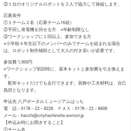
③１台のオリジナルロボットを２人で協力して操縦します。
応募条件
①１チーム２名（応募チーム16組）
②手回し発電機を回せる方 ※年齢制限なし
③ワークショップに１回以上、参加できる方
※小学校４年生以下のメンバーのみでチームを組まれる場合
は、ロボット制作補助として大人の付き添いが必要です。
参加費 1,500円
※ワークショップ初回時に、基本キットと参加費を引き換えま
す。
配布キットだけでも走行できます。装飾や工夫材料は、自己
負担となります。
申込先 八戸ポータルミュージアムはっち
電 話：0178－22－8228 ＦＡＸ：0178－22－8808
メール：hacchi@city.hachinohe.aomori.jp
【申込み時にお聞きすること】
①チーム名