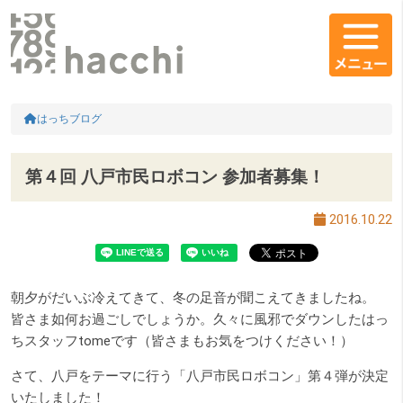
メインコンテンツ
コンテンツエリア
HOME
はっちブログ
第４回 八戸市民ロボコン 参加者募集！
2016.10.22
朝夕がだいぶ冷えてきて、冬の足音が聞こえてきましたね。
皆さま如何お過ごしでしょうか。久々に風邪でダウンしたはっ
ちスタッフtomeです（皆さまもお気をつけください！）
さて、八戸をテーマに行う「八戸市民ロボコン」第４弾が決定
いたしました！