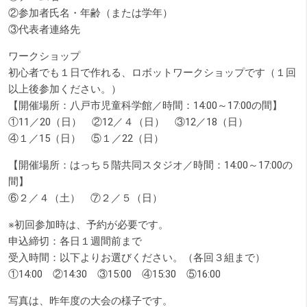
②参加者氏名・年齢（または学年）
③代表者連絡先
ワークショップ
初心者でも１日で作れる、ロボットワークショップです（１回
以上後参加ください。）
【開催場所：八戸市児童科学館／時間：14:00～17:00の間】
①11／20（日） ②12／４（日） ③12／18（日）
④１／15（日） ⑤１／22（日）
【開催場所：はっち５階共同スタジオ／時間：14:00～17:00の
間】
⑥２／４（土） ⑦２／５（日）
※初回参加時は、予約が必要です。
申込締切：各日１週間前まで
受入時間：以下よりお選びください。（各回３組まで）
①14:00 ②14:30 ③15:00 ④15:30 ⑤16:00
写真は、昨年度の大会の様子です。