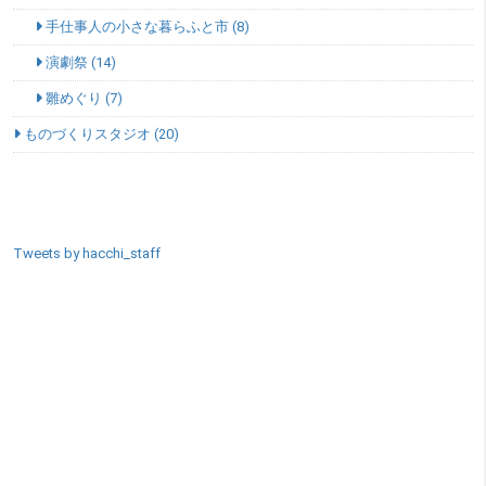
手仕事人の小さな暮らふと市 (8)
演劇祭 (14)
雛めぐり (7)
ものづくりスタジオ (20)
SNSエリア
Tweets by hacchi_staff