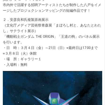
市内外で活躍する招聘アーティストたちが制作した八戸をイメ
ージしたプロジェクションマッピングの短編作品です！
２．安彦良和氏複製原画展示
（文化庁メディア芸術祭青森展「まぼろし村と、あなたとわた
し」サテライト展示）
「機動戦士ガンダム THE ORIGIN」「王道の狗」のパネル展示
を行います。
・日 時：３月４日（金）～21日（日）※最終日は17:00まで
※３月８日（火）休館
・場 所：ギャラリー１
・入場料：無料