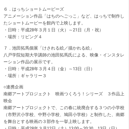
６．はっちショートムービーズ
アニメーション作品「はちのへごっこ」など、はっちで制作し
たショートムービーを館内で上映します。
・日時：平成28年３月１日（火）～21日（月・祝）
・場所：リビング４
７．池田拓馬個展「けされる絵／描かれる絵」
八戸学院短期大学講師の池田拓馬氏による、映像・インスタレ
ーション作品の展示です。
・日時：平成28年３月４日（金）～13日（日）
・場所：ギャラリー３
○連携企画
南郷アートプロジェクト 映画つくろう！シリーズ ３作品上
映会
南郷アートプロジェクトで、この春に統廃合する３つの小学校
（市野沢小学校、中野小学校、鳩田小学校）と制作した、南郷
を舞台とする映画の３部作を一挙上映します。
・日時：平成28年３月12日（土）13:00～20:30、13日（日）