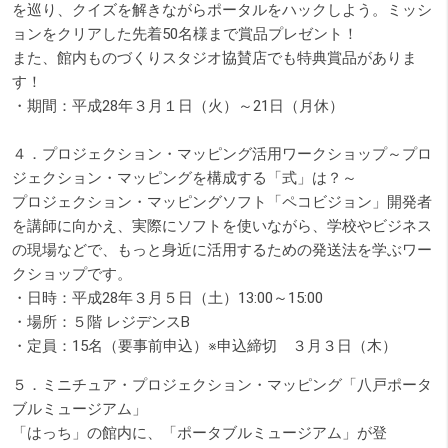
を巡り、クイズを解きながらポータルをハックしよう。ミッシ
ョンをクリアした先着50名様まで賞品プレゼント！
また、館内ものづくりスタジオ協賛店でも特典賞品がありま
す！
・期間：平成28年３月１日（火）～21日（月休）
４．プロジェクション・マッピング活用ワークショップ～プロ
ジェクション・マッピングを構成する「式」は？～
プロジェクション・マッピングソフト「ペコビジョン」開発者
を講師に向かえ、実際にソフトを使いながら、学校やビジネス
の現場などで、もっと身近に活用するための発送法を学ぶワー
クショップです。
・日時：平成28年３月５日（土）13:00～15:00
・場所：５階 レジデンスB
・定員：15名（要事前申込）※申込締切 ３月３日（木）
５．ミニチュア・プロジェクション・マッピング「八戸ポータ
ブルミュージアム」
「はっち」の館内に、「ポータブルミュージアム」が登