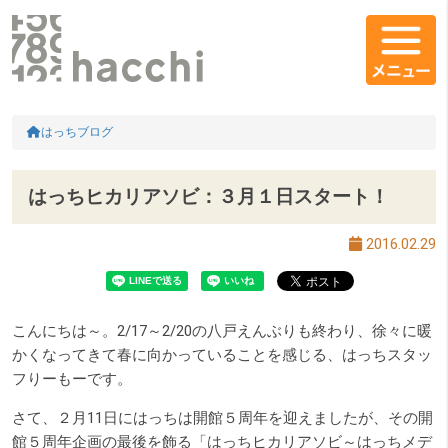
メインコンテンツ
コンテンツエリア
HOME
はっちブログ
はっちヒカリアソビ：３月１日スタート！
2016.02.29
こんにちは～。2/17～2/20の八戸えんぶりも終わり、徐々に暖
かくなってきて春に向かっていることを感じる、はっちスタッ
フりーもーです。
さて、２月11日にはっちは開館５周年を迎えましたが、その開
館５周年企画の最後を飾る「はっちヒカリアソビ～はっちメデ