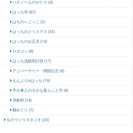
ハチノヘものがたり (4)
はっち市 (87)
はちのへごっこ (3)
はっちのクリスマス (33)
はっちのお正月 (14)
ロボコン (8)
はっち流騎馬打毬 (17)
アニバーサリー・開館記念 (8)
えんぶりinはっち (19)
手仕事人の小さな暮らふと市 (8)
演劇祭 (14)
雛めぐり (7)
ものづくりスタジオ (20)