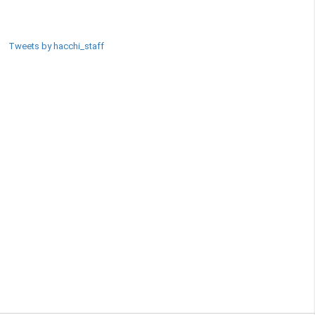
SNSエリア
Tweets by hacchi_staff