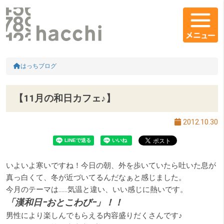
メインコンテンツ
コンテンツエリア
HOME
はっちブログ
【11月の和日カフェ♪】
2012.10.30
いよいよ寒いですね！今日の朝、外を歩いていたら吐いた息が
真っ白くて、冬が近づいてるんだなぁと感じました。
今月のテーマは......気温と違い、いい感じに熱いです。
「漢和日ｰおとこわびｰ」！！
男性により楽しんでもらえる内容盛りだくさんです♪