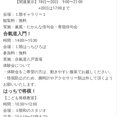
【関連展示】18日〜20日 9:00〜21:00
※20日は17:00まで
会場：１階ギャラリー１
観覧料：無料
実施：薫風・たかんな俳句会・青嶺俳句会
合氣道入門！
時間：14:00〜15:30
会場：１階はっちひろば
参加料：無料
実施：合氣道八戸道場
体験会について
・体験会をご希望の方は、動きやすい服装でお越しください。
・怪我防止のため、腕時計やアクセサリー類は外して頂くよう
お願いいたします。
はっちで将棋！
【こども将棋教室】
時間：10:30〜12:00
会場；３階和のスタジオ
定員：15人(4〜12歳まで)