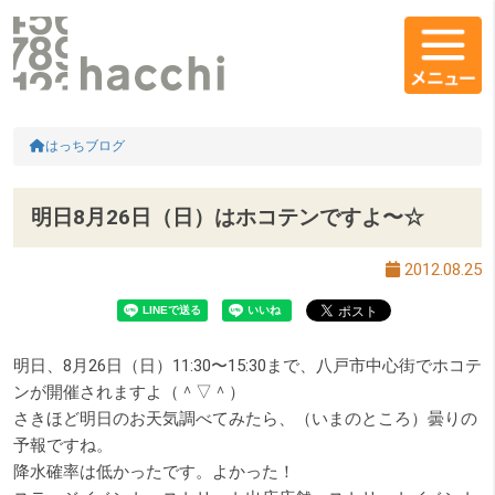
メインコンテンツ
コンテンツエリア
HOME
はっちブログ
明日8月26日（日）はホコテンですよ〜☆
2012.08.25
明日、8月26日（日）11:30〜15:30まで、八戸市中心街でホコテ
ンが開催されますよ（＾▽＾）
さきほど明日のお天気調べてみたら、（いまのところ）曇りの
予報ですね。
降水確率は低かったです。よかった！