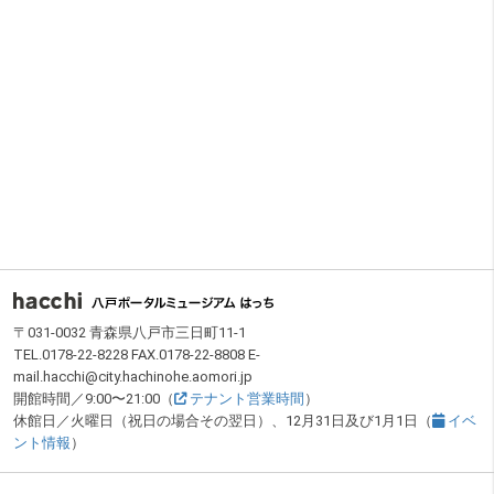
フッター
〒031-0032 青森県八戸市三日町11-1
TEL.0178-22-8228 FAX.0178-22-8808 E-
mail.hacchi@city.hachinohe.aomori.jp
開館時間／9:00〜21:00（
テナント営業時間
）
休館日／火曜日（祝日の場合その翌日）、12月31日及び1月1日（
イベ
ント情報
）