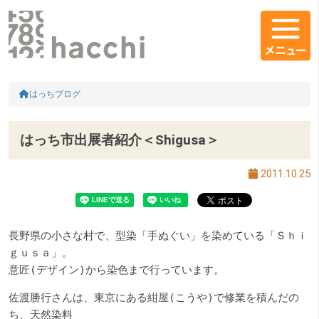
メインコンテンツ
コンテンツエリア
HOME
はっちブログ
はっち市出展者紹介＜Shigusa＞
2011.10.25
長野県の小さな村で、型染「手ぬぐい」を染めている「Ｓｈｉ
ｇｕｓａ」。
意匠
(
デザイン
)
から染色まで行っています。
佐渡勝行さんは、東京にある紺屋
(
こうや
)
で修業を積んだの
ち、天然染料