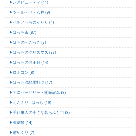
八戸ビューティ (11)
ツール・ド・八戸 (9)
ハチノヘものがたり (4)
はっち市 (87)
はちのへごっこ (3)
はっちのクリスマス (33)
はっちのお正月 (14)
ロボコン (8)
はっち流騎馬打毬 (17)
アニバーサリー・開館記念 (8)
えんぶりinはっち (19)
手仕事人の小さな暮らふと市 (8)
演劇祭 (14)
雛めぐり (7)