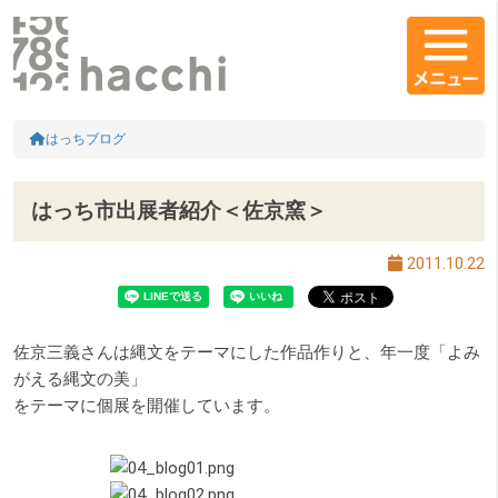
メインコンテンツ
コンテンツエリア
HOME
はっちブログ
はっち市出展者紹介＜佐京窯＞
2011.10.22
佐京三義さんは縄文をテーマにした作品作りと、年一度「よみ
がえる縄文の美」
をテーマに個展を開催しています。