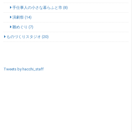
手仕事人の小さな暮らふと市 (8)
演劇祭 (14)
雛めぐり (7)
ものづくりスタジオ (20)
SNSエリア
Tweets by hacchi_staff