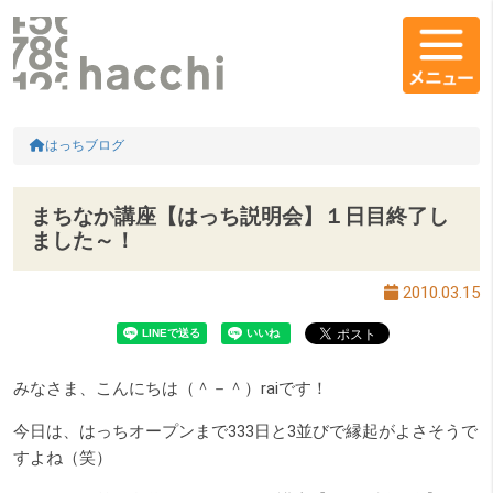
メインコンテンツ
コンテンツエリア
HOME
はっちブログ
まちなか講座【はっち説明会】１日目終了し
ました～！
2010.03.15
みなさま、こんにちは（＾－＾）raiです！
今日は、はっちオープンまで333日と3並びで縁起がよさそうで
すよね（笑）