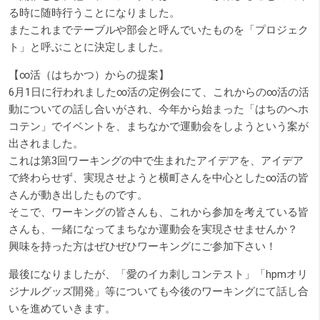
る時に随時行うことになりました。
またこれまでテーブルや部会と呼んでいたものを「プロジェク
ト」と呼ぶことに決定しました。
【∞活（はちかつ）からの提案】
6月1日に行われました∞活の定例会にて、これからの∞活の活
動についての話し合いがされ、今年から始まった「はちのへホ
コテン」でイベントを、まちなかで運動会をしようという案が
出されました。
これは第3回ワーキングの中で生まれたアイデアを、アイデア
で終わらせず、実現させようと横町さんを中心とした∞活の皆
さんが動き出したものです。
そこで、ワーキングの皆さんも、これから参加を考えている皆
さんも、一緒になってまちなか運動会を実現させませんか？
興味を持った方はぜひぜひワーキングにご参加下さい！
最後になりましたが、「愛のイカ刺しコンテスト」「hpmオリ
ジナルグッズ開発」等についても今後のワーキングにて話し合
いを進めていきます。