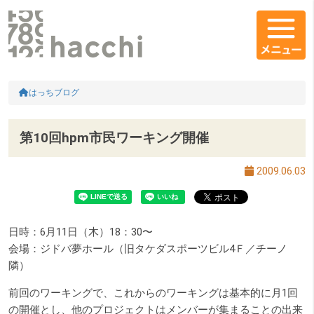
メインコンテンツ
コンテンツエリア
HOME
はっちブログ
第10回hpm市民ワーキング開催
2009.06.03
日時：6月11日（木）18：30〜
会場：ジドバ夢ホール（旧タケダスポーツビル4Ｆ／チーノ
隣）
前回のワーキングで、これからのワーキングは基本的に月1回
の開催とし、他のプロジェクトはメンバーが集まることの出来