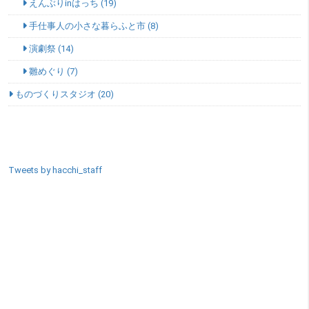
えんぶりinはっち (19)
手仕事人の小さな暮らふと市 (8)
演劇祭 (14)
雛めぐり (7)
ものづくりスタジオ (20)
SNSエリア
Tweets by hacchi_staff