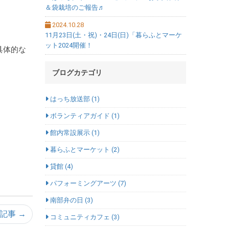
＆袋栽培のご報告♬
2024.10.28
11月23日(土・祝)・24日(日)「暮らふとマーケ
ット2024開催！
具体的な
ブログカテゴリ
はっち放送部 (1)
ボランティアガイド (1)
館内常設展示 (1)
暮らふとマーケット (2)
貸館 (4)
パフォーミングアーツ (7)
南部弁の日 (3)
記事 →
コミュニティカフェ (3)