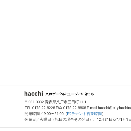
フッター
〒031-0032 青森県八戸市三日町11-1
TEL.0178-22-8228 FAX.0178-22-8808 E-mail.hacchi@city.hachin
開館時間／9:00〜21:00（
テナント営業時間
）
休館日／火曜日（祝日の場合その翌日）、12月31日及び1月1