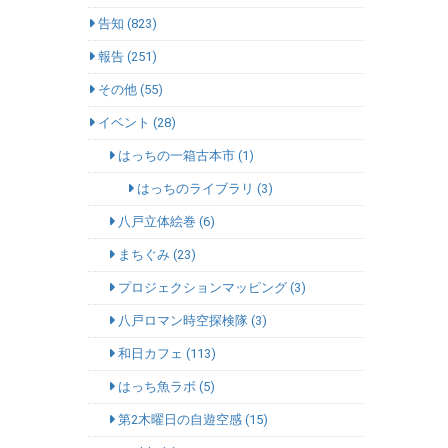
告知 (823)
報告 (251)
その他 (55)
イベント (28)
はっちの一箱古本市 (1)
はっちのライブラリ (3)
八戸立体絵巻 (6)
まちぐみ (23)
プロジェクションマッピング (3)
八戸ロマン時空探検隊 (3)
和日カフェ (113)
はっち魚ラボ (5)
第2木曜日の自遊空感 (15)