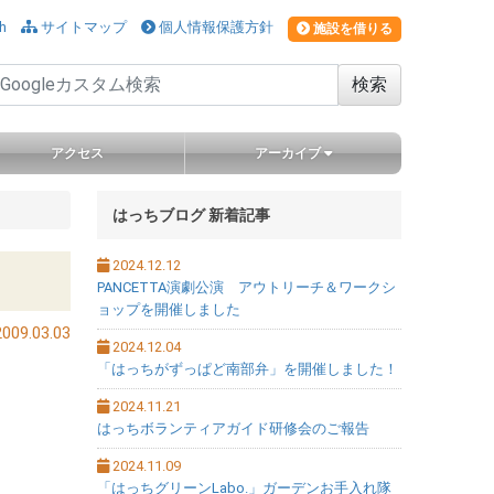
ションをスキップ
h
サイトマップ
個人情報保護方針
施設を借りる
検索
アクセス
アーカイブ
サブメニュー
はっちブログ 新着記事
2024.12.12
PANCETTA演劇公演 アウトリーチ＆ワークシ
ョップを開催しました
009.03.03
2024.12.04
「はっちがずっぱど南部弁」を開催しました！
2024.11.21
はっちボランティアガイド研修会のご報告
2024.11.09
「はっちグリーンLabo.」ガーデンお手入れ隊