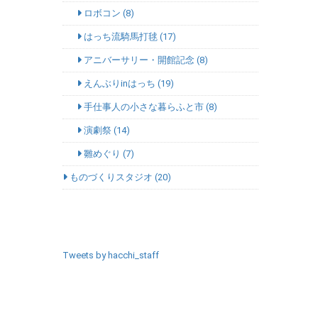
ロボコン (8)
はっち流騎馬打毬 (17)
アニバーサリー・開館記念 (8)
えんぶりinはっち (19)
手仕事人の小さな暮らふと市 (8)
演劇祭 (14)
雛めぐり (7)
ものづくりスタジオ (20)
SNSエリア
Tweets by hacchi_staff