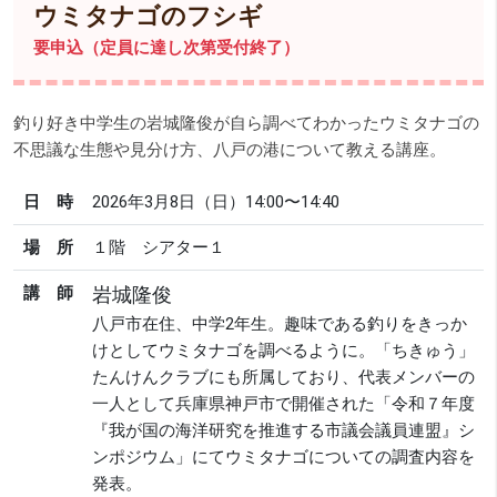
ウミタナゴのフシギ
要申込（定員に達し次第受付終了）
釣り好き中学生の岩城隆俊が自ら調べてわかったウミタナゴの
不思議な生態や見分け方、八戸の港について教える講座。
日 時
2026年3月8日（日）14:00〜14:40
場 所
１階 シアター１
講 師
岩城隆俊
八戸市在住、中学2年生。趣味である釣りをきっか
けとしてウミタナゴを調べるように。「ちきゅう」
たんけんクラブにも所属しており、代表メンバーの
一人として兵庫県神戸市で開催された「令和７年度
『我が国の海洋研究を推進する市議会議員連盟』シ
ンポジウム」にてウミタナゴについての調査内容を
発表。