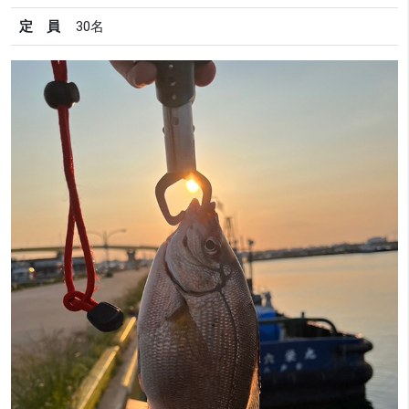
定 員
30名