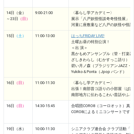
14日（金）
9:00-21:00
〈暮らし学アカデミー〉
～23日
（日）
展示「八戸妖怪怪談奇奇怪怪展」
河童に座敷童など八戸の妖怪や怪談
15日
（土）
11:00-13:00
はっちFRIDAY LIVE!
土曜お昼の特別公演！
＜出 演＞
黒かもめアンサンブル（管・打楽器
ざしきわらし（むかすっこ語り）
碧い月ノ森（ブラジリアンJAZZ・
Yukiko＆Ponta（Jpop バンド）
16日
（日）
11:00-11:30
〈暮らし学アカデミー〉
出張！南部昔コ語りの小部屋〈ばけ
南部地方に伝わるこわい昔話やふし
16日
（日）
14:30-15:45
合唱団CORO8（コーロオット）真
CORO8によるミニコンサートで
19日（水）
10:00-11:30
シニアクラブ連合会 クラブ活動「