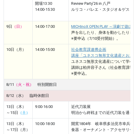
開場13:30
Review Party'26 in 八戸
14:00-15:30
ルリコ・バレエ・スタジオ＆ゲスト
9日
（日）
14:00-17:00
MICHInoX OPEN PLAY ～演劇で遊
声を出したり、身体を動かしたりし
※要申込（7/10受付開始）。
10日（月）
14:00-15:00
社会教育課連携企画
講座「ユネスコ無形文化遺産とおま
ユネスコ無形文化遺産について学べ
講師は柏井容子さん（社会教育課学
※要申込。
8/11
（火・祝）
特別開館日
8/12（水） 臨時休館日
13日（木）
9:00-16:00
近代刀装展
～15日
（土）
明治から終戦までの近代刀装を通し
13日（木）
10:00-18:00
開窯1804年 岐阜県多治見市幸兵
～17日（月）
食器・オーナメント・アクセサリー