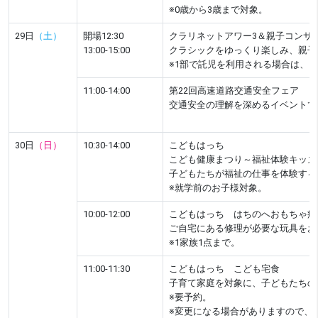
※0歳から3歳まで対象。
29日
（土）
開場12:30
クラリネットアワー3＆親子コンサ
13:00-15:00
クラシックをゆっくり楽しみ、親子
※1部で託児を利用される場合は、お
11:00-14:00
第22回高速道路交通安全フェア
交通安全の理解を深めるイベントで
30日
（日）
10:30-14:00
こどもはっち
こども健康まつり～福祉体験キッズ
子どもたちが福祉の仕事を体験する
※就学前のお子様対象。
10:00-12:00
こどもはっち はちのへおもちゃ病
ご自宅にある修理が必要な玩具をお
※1家族1点まで。
11:00-11:30
こどもはっち こども宅食
子育て家庭を対象に、子どもたちの
※要予約。
※変更になる場合がありますので、