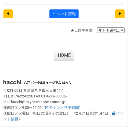
イベント情報
★ ...自主事業
HOME
フッター
〒031-0032 青森県八戸市三日町11-1
TEL.0178-22-8228 FAX.0178-22-8808 E-
mail.hacchi@city.hachinohe.aomori.jp
開館時間／9:00〜21:00（
テナント営業時間
）
休館日／火曜日（祝日の場合その翌日）、12月31日及び1月1日（
イベ
ント情報
）