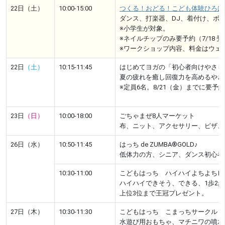
22日（土）
10:00-15:00
つくる！おどる！こども体験ひろば
ダンス、打楽器、DJ、着付け、ボ
※小学生が対象。
※ネイルチップのみ要予約（7/18 
※ワークショップ内容、料金はウェ
22日
（土）
10:15-11:45
はじめてヨガの「初心者向けやさし
夏の疲れを癒し回復力を高めるやさ
※定員6名。8/21（金）までに要予
23日
（日）
10:00-18:00
ごちゃまぜ8人マーケット
布、ニット、アクセサリー、ピザ、
26日（水）
10:50-11:45
はっち de ZUMBA®GOLD♪
低体力の方、シニア、ダンス初心者
10:30-11:00
こどもはっち ハイハイよちよちレ
ハイハイできそう、できる、1歩2歩
上位3位まで王冠プレゼント。
27日（木）
10:30-11:30
こどもはっち こまっちサークル「
水遊び用おもちゃ、マチニワの噴水