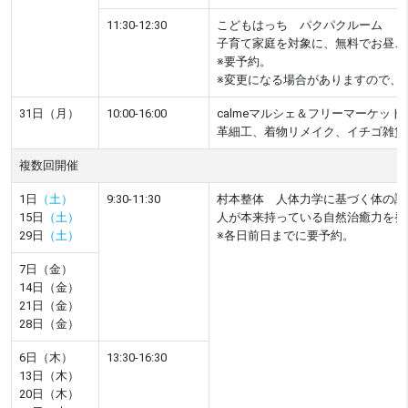
11:30-12:30
こどもはっち パクパクルーム
子育て家庭を対象に、無料でお昼ご
※要予約。
※変更になる場合がありますので、
31日（月）
10:00-16:00
calmeマルシェ＆フリーマーケット
革細工、着物リメイク、イチゴ雑貨
複数回開催
1日
（土）
9:30-11:30
村本整体 人体力学に基づく体の調
15日
（土）
人が本来持っている自然治癒力を発
29日
（土）
※各日前日までに要予約。
7日（金）
14日（金）
21日（金）
28日（金）
6日（木）
13:30-16:30
13日（木）
20日（木）