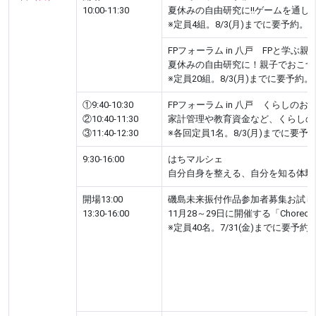
10:00-11:30
夏休みの自由研究に‼ゲームを通し
※定員4組。8/3(月)までに要予約。
FPフォーラム in 八戸 FPと学ぶ
夏休みの自由研究に！親子でおこづ
※定員20組。8/3(月)までに要予約。
①9:40-10:30
FPフォーラム in 八戸 くらしのお
②10:40-11:30
家計管理や教育資金など、くらしの
③11:40-12:30
※各回定員1名。8/3(月)までに要予
9:30-16:00
はちマルシェ
自分自身を整える、自分を知る体験
開場13:00
磯島未来振付作品参加者募集お試し
13:30-16:00
11月28～29日に開催する「Chore
※定員40名。7/31(金)までに要予