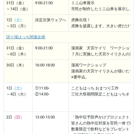
31日（金）
9:00-21:00
ミニ山車展示
～14日（金）
市民が制作したミニ山車を展示しま
1日
（土）
決定次第ウェブへ
虎舞出現！
～3日（月）
虎舞を披露します。大きい虎だけで
語り場はっち関連企画
31日（金）
9:00-21:00
漫画家 天宮ケイリ ワークショッ
～6日（木）
７月に実施した天宮ケイリさんの漫
30日（木）
16:00-18:00
漫画ワークショップ
漫画家の天宮ケイリさんが描いた1
※要申込。
1日
（土）
①11:00-
こどもはっち おまつり工作
～4日（火）
②14:00-
三社大祭期間限定こどもはっちオリ
2日
（日）
13:00-15:00
「熱中症予防声かけプロジェクト」 i
皆さんの熱中症対策を官民一体で応
数量限定で飲料などをプレゼント！