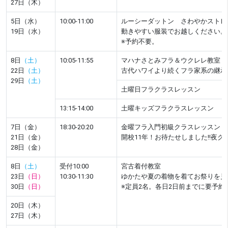
27日（木）
5日（水）
10:00-11:00
ルーシーダットン さわやかストレ
19日（水）
動きやすい服装でお越しください
※予約不要。
8日
（土）
10:05-11:55
マハナさとみフラ＆ウクレレ教室
22日
（土）
古代ハワイより続くフラ家系の継承
29日
（土）
土曜日フラクラスレッスン
13:15-14:00
土曜キッズフラクラスレッスン
7日（金）
18:30-20:20
金曜フラ入門初級クラスレッスン
21日（金）
開校11年！お待たせしました!!夜
28日（金）
8日
（土）
受付10:00
宮古着付教室
23日
（日）
10:30-11:30
ゆかたや夏の着物を着てお祭りを見
30日
（日）
※定員2名。各日2日前までに要予約
20日（木）
27日（木）