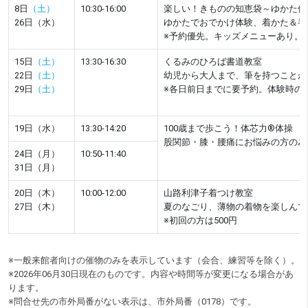
8日
（土）
10:30-16:00
楽しい！きものの知恵袋～ゆかた体
26日（水）
ゆかたでおでかけ体験、着かた＆半
※予約優先。キッズメニューあり。
15日
（土）
13:30-16:30
くるみのひろば書道教室
22日
（土）
幼児から大人まで、筆を持つことが
29日
（土）
※各日前日までに要予約。体験時の
19日（水）
13:30-14:20
100歳まで歩こう！体芯力®体操
股関節・膝・腰痛にお悩みの方の為
24日（月）
10:50-11:40
31日（月）
20日（木）
10:00-12:00
山路利津子着つけ教室
27日（木）
夏のなごり、薄物の着物を楽しんで
※初回の方は500円
※一般来館者向けの催物のみを表示しています（会合、練習等を除く）。
※2026年06月30日現在のものです。内容や時間等が変更になる場合があ
ります。
※問合せ先の市外局番がない表示は、市外局番（0178）です。