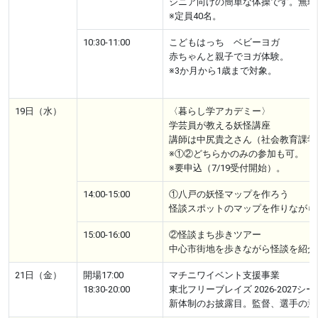
シニア向けの簡単な体操です。無理
※定員40名。
10:30-11:00
こどもはっち ベビーヨガ
赤ちゃんと親子でヨガ体験。
※3か月から1歳まで対象。
19日（水）
〈暮らし学アカデミー〉
学芸員が教える妖怪講座
講師は中尻貴之さん（社会教育課学
※①②どちらかのみの参加も可。
※要申込（7/19受付開始）。
14:00-15:00
①八戸の妖怪マップを作ろう
怪談スポットのマップを作りながら
15:00-16:00
②怪談まち歩きツアー
中心市街地を歩きながら怪談を紹介
21日（金）
開場17:00
マチニワイベント支援事業
18:30-20:00
東北フリーブレイズ 2026-2027シ
新体制のお披露目。監督、選手の意