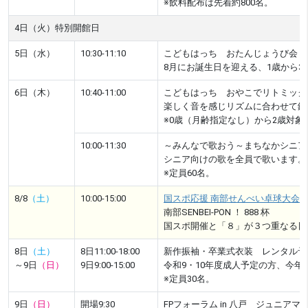
※飲料配布は先着約800名。
4日（火）特別開館日
5日（水）
10:30-11:10
こどもはっち おたんじょうび会
8月にお誕生日を迎える、1歳から
6日（木）
10:40-11:00
こどもはっち おやこでリトミック
楽しく音を感じリズムに合わせて鈴
※0歳（月齢指定なし）から2歳対象
10:00-11:30
～みんなで歌おう～まちなかシニア
シニア向けの歌を全員で歌います。
※定員60名。
8/8
（土）
10:00-15:00
国スポ応援 南部せんべい卓球大会
南部SENBEI-PON ！ 888 杯
国スポ開催と「８」が３つ重なる日
8日
（土）
8日11:00-18:00
新作振袖・卒業式衣装 レンタル予
～9日
（日）
9日9:00-15:00
令和9・10年度成人予定の方、今
※定員30名。
9日
（日）
開場9:30
FPフォーラム in 八戸 ジュニアマ