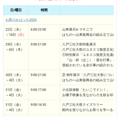
日/曜日
時間
お祭りin はっち2026
22日（水）
6:00-23:00
山車展示in マチニワ
～16日
（日）
はちのへ山車振興会の組み立て山車
29日（水）
9:00-21:00
八戸三社大祭特集展示
～6日（木）
八戸三社大祭のユネスコ無形文化遺産
①特別展示「ユネスコ無形文化遺産
『山・鉾（ほこ）・屋台行事』と
登録されている全行事の紹介やユネ
30日（木）
9:00-21:00
② 例年展示「八戸三社大祭につい
～4日（火）
はちのへ山車振興会の組み立て山車
31日（金）
9:00-17:00
小太鼓体験「たいこでドン！」
～4日（火）
お囃子映像を見ながら小太鼓を叩こ
31日（金）
9:00-16:30
八戸三社大祭クイズラリー
～4日（火）
館内を巡りながらお祭りを学べるク