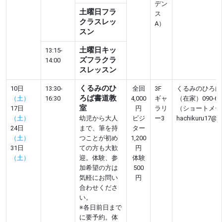
デン
土曜日フラ
ス
クラスレッ
A）
スン
土曜日キッ
13:15-
ズフラクラ
14:00
スレッスン
くるみのひ
10日
13:30-
全回
3F
くるみのひろば
ろば書道教
（土）
16:30
4,000
ギャ
（在家）090-678
室
17日
円
ラリ
（ショートメー
（土）
幼児から大人
ビジ
ー3
hachikuru17@g
24日
まで、筆を持
ター
（土）
つことが初め
1,200
31日
ての方も大歓
円
（土）
迎。体験、参
体験
加希望の方は
500
気軽にお問い
円
合わせくださ
い。
※各日前日まで
に要予約。体