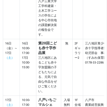
八戸工業大学
工学科建築・
土木工学コー
スの学生によ
る中心市街地
の課題解決策
の報告会で
す。
第20回こど
16日
16日
無
2F
三八地区青少年
も赤十字作
（金）～
10:00-
ギャ
赤十字指導者協
品展
17日
17:00
ラリ
幼児部会 事務
（土）
17日
三八地区にあ
ー2
（すみれ保育園
10:00-
るこども赤十
0178-33-2286
15:00
字加盟園の子
どもたちによ
る、元気で自
由な作品をぜ
ひご覧くださ
い。
八戸いちご
17日
10:30-
入場
1F
八戸市
マルシェ
（土）
17:00
無料
全域
農業経営振興セ