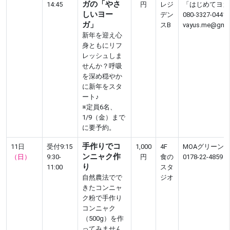
ガの「やさ
14:45
円
レジ
「はじめてヨガ
しいヨー
デン
080-3327-0441
ガ」
スB
vayus.me@gmai
新年を迎え心
身ともにリフ
レッシュしま
せんか？呼吸
を深め穏やか
に新年をスタ
ート♪
※定員6名、
1/9（金）まで
に要予約。
手作りでコ
11日
受付9:15
1,000
4F
MOAグリーン
ンニャク作
（日）
9:30-
円
食の
0178-22-4859
り
11:00
スタ
自然農法でで
ジオ
きたコンニャ
ク粉で手作り
コンニャク
（500g）を作
ってみません