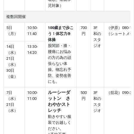
児対象）
複数回開催
5日
10:50-
100歳まで歩こ
700
3F
（伊原）080-165
（月）
11:40
う！体芯力®
円
和の
（ショートメー
体操
スタ
股関節・膝・
ジオ
14日
13:30-
腰痛にお悩み
（水）
14:20
の方の為の頑
21日
張らない体
（水）
操。物忘れ予
30日
防、姿勢改善
（金）
にも。
ルーシーダ
7日
10:00-
500
3F
（舘花）090-369
ットン さ
（水）
11:00
円
和の
わやかスト
21日
スタ
レッチ
（水）
ジオ
動きやすい服
装でお越しく
ださい。