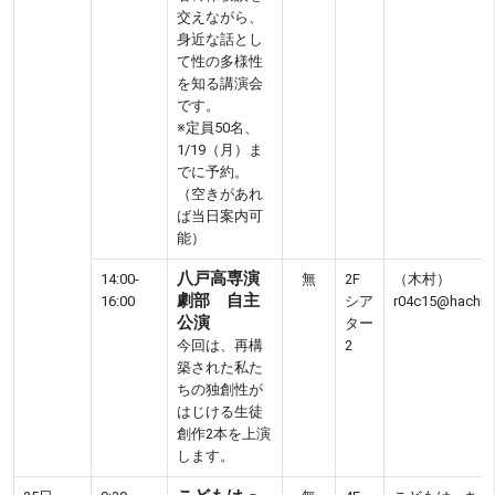
交えながら、
身近な話とし
て性の多様性
を知る講演会
です。
※定員50名、
1/19（月）ま
でに予約。
（空きがあれ
ば当日案内可
能）
八戸高専演
14:00-
無
2F
（木村）
劇部 自主
16:00
シア
r04c15@hachino
公演
ター
今回は、再構
2
築された私た
ちの独創性が
はじける生徒
創作2本を上演
します。