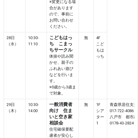
※変更になる場
合があります
ので、事前に
お問い合わせ
ください。
こどもはっ
28日
10:30-
無
4F
ち こまっ
（水）
11:10
こど
ちサークル
もは
体操や読み聞
っち
かせ、親子の
ふれあい遊び
などを行いま
す。
※0歳から3歳ま
で対象。
一般消費者
29日
10:30-
無
1F
青森県居住支援
向け 住ま
（木）
14:00
シア
017-722-4086
いと空き家
ター
八戸市 都市政
相談会
1
0178-43-2824
住宅確保要配
慮者が安心し