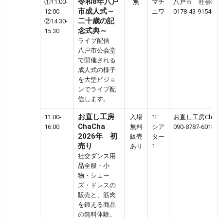
令和8年八戸
①11:00-
無
マチ
八戸市 社会教
市成人式～
12:00
ニワ
0178-43-9154
二十歳の記
②14:30-
念式典～
15:30
ライブ配信
八戸市公会堂
で開催される
成人式の様子
を大型ビジョ
ンでライブ配
信します。
お直し工房
11:00-
入場
1F
お直し工房ChaC
ChaCha
16:00
無料
シア
090-8787-6018
2026年 初
販売
ター
売り
あり
1
社交ダンス用
品全般・小
物・シュー
ズ・ドレスの
販売と、筋肉
を鍛える商品
の無料体験。