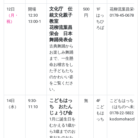
文化庁 伝
12日
開場
500
1F
花柳流葉昌栄会
統文化親子
（月・
12:30
円
はっ
0178-45-0678
教室
祝）
13:00-1
ちひ
花柳流葉昌
ろば
栄会 日本
舞踊発表会
古典舞踊から
お楽しみ舞踊
まで、一生懸
命お稽古をし
た子どもたち
のかわいい姿
をご覧くださ
い。
こどもはっ
14日
9:30-
無
4F
こどもはっち
ち おたん
（水）
11:10
こど
（はちのへ未来
じょうび会
もは
0178-22-5822
1月に誕生日を
っち
kodomohacchi@
むかえる1歳か
ら3歳までのお
友だちのおた