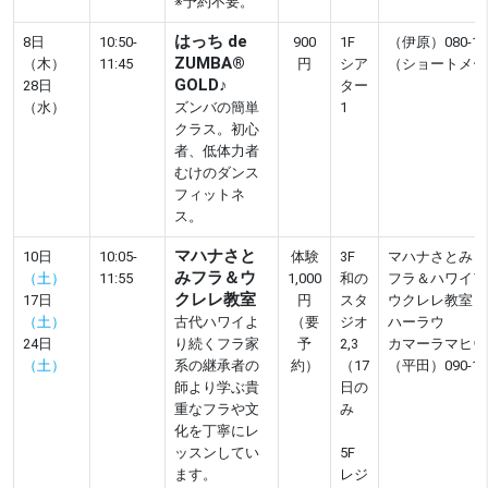
※予約不要。
はっち de
8日
10:50-
900
1F
（伊原）080-165
ZUMBA®
（木）
11:45
円
シア
（ショートメー
GOLD♪
28日
ター
（水）
ズンバの簡単
1
クラス。初心
者、低体力者
むけのダンス
フィットネ
ス。
マハナさと
10日
10:05-
体験
3F
マハナさとみ
みフラ＆ウ
（土）
11:55
1,000
和の
フラ＆ハワイア
クレレ教室
17日
円
スタ
ウクレレ教室
（土）
古代ハワイよ
（要
ジオ
ハーラウ
24日
り続くフラ家
予
2,3
カマーラマヒヴ
（土）
系の継承者の
約）
（17
（平田）090-149
師より学ぶ貴
日の
重なフラや文
み
化を丁寧にレ
ッスンしてい
5F
ます。
レジ