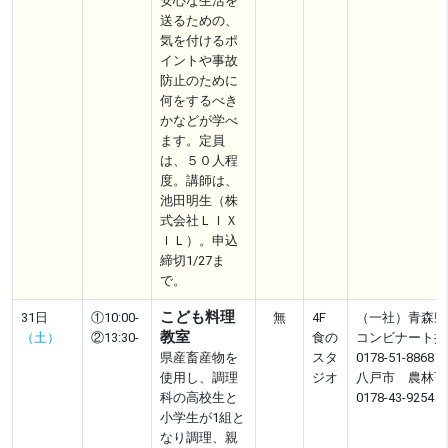
安心な生活を
送るための、
気を付けるポ
イントや事故
防止のために
何をするべき
かなどが学べ
ます。定員
は、５０人程
度。講師は、
池田明生（株
式会社ＬＩＸ
ＩＬ）。申込
締切1/27ま
で。
こども料理
31日
①10:00-
無
4F
（一社）青森県
教室
（土）
②13:30-
食の
コンビナート振
県産畜産物を
スタ
0178-51-8868
使用し、調理
ジオ
八戸市 農林畜
科の高校生と
0178-43-9254
小学生が1組と
なり調理、親