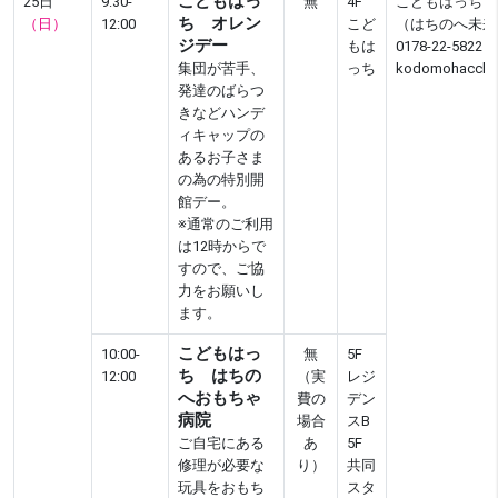
こどもはっ
25日
9:30-
無
4F
こどもはっち
ち オレン
（日）
12:00
こど
（はちのへ未来
ジデー
もは
0178-22-5822
集団が苦手、
っち
kodomohacchi@
発達のばらつ
きなどハンデ
ィキャップの
あるお子さま
の為の特別開
館デー。
※通常のご利用
は12時からで
すので、ご協
力をお願いし
ます。
こどもはっ
10:00-
無
5F
ち はちの
12:00
（実
レジ
へおもちゃ
費の
デン
病院
場合
スB
ご自宅にある
あ
5F
修理が必要な
り）
共同
玩具をおもち
スタ