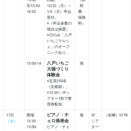
④15:30-
12/22（月）～
料
16:30
1/5（月）申込
費・
受付。
保険
※（申込多数の
料）
場合は抽選）
※①のみ「八戸
いちごマルシ
ェ」のオープ
ニングあり。
八戸いちご
13:00-14
無
大福づくり
体験会
※定員250名
（先着順）。
※12:30～1Fシ
アター1前で整
理券配布。
ピアノ・チ
17日
開場
無
2F
（岩﨑）0178-52
ェロ発表会
（土）
12:30
シア
13:00-
ピアノ・チェ
ター