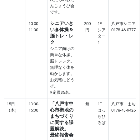
んじょうび会
です。
シニアいき
10:00-
200
1F
八戸市シニアク
いき体操＆
11:30
円
シア
0178-46-0777
脳トレ・レ
ター
ク
1
シニア向けの
簡単な体操、
脳トレレク。
無理なく体を
動かします。
お気軽にどう
ぞ。
※定員35名。
「八戸市中
15日
13:30-
無
1F
八戸市 まちづ
心市街地の
（木）
15:30
はっ
0178-43-9426
まちづくり
ちひ
に関する課
ろば
題解決」
最終報告会