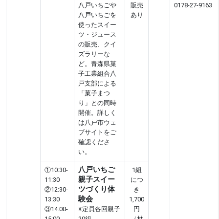
八戸いちごや
販売
0178-27-9163
八戸いちごを
あり
使ったスイー
ツ・ジュース
の販売、クイ
ズラリーな
ど。青森県菓
子工業組合八
戸支部による
「菓子まつ
り」との同時
開催。詳しく
は八戸市ウェ
ブサイトをご
確認くださ
い。
八戸いちご
①10:30-
1組
親子スイー
11:30
につ
ツづくり体
②12:30-
き
験会
13:30
1,700
③14:00-
※定員各回親子
円
15:00
20組、
（材