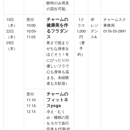
験時のみ用具
の貸出可能。
チャームの
15日
受付
1ク
5F
チャームスクー
健康美を作
（木）
10:00
ラス
レジ
事務局
るフラダン
22日
10:05-
1,000
デン
0176-53-2891
ス
（木）
11:05
円
スA
29日
寒さで固まり
（要
（木）
がちな身体を
予
ほぐそう！冬
約）
にぴったりの
優しいフラで
心も身体も温
まる。未経験
者も大歓迎♪
チャームの
受付
フィットネ
11:10
スyoga
11:15-
12:15
冷え・むく
み・睡眠の質
をヨガで血行
促進＆代謝UP