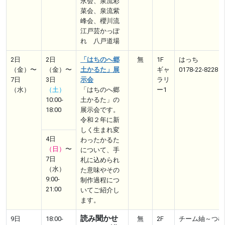
永会、泉流彩
菜会、泉流紫
峰会、櫻川流
江戸芸かっぽ
れ 八戸道場
2日
2日
「はちのへ郷
無
1F
はっち
（金）〜
（金）〜
土かるた」展
ギャ
0178-22-8228
7日
3日
示会
ラリ
（水）
（土）
「はちのへ郷
ー1
10:00-
土かるた」の
18:00
展示会です。
令和２年に新
しく生まれ変
4日
わったかるた
（日）
〜
について、手
7日
札に込められ
（水）
た意味やその
9:00-
制作過程につ
21:00
いてご紹介し
ます。
読み聞かせ
9日
18:00-
無
2F
チーム紬～つむ