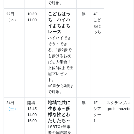
で対象。
こどもはっ
22日
10:30-
無
4F
ち ハイハ
（木）
11:00
こど
イよちよち
もは
レース
っち
ハイハイでき
そう・でき
る、1歩2歩で
も歩けるお友
だち大集合！
上位3位まで王
冠プレゼン
ト。
※0歳から3歳ま
で対象。
地域で共に
24日
開場
無
1F
スクランブルエ
生きる～多
（土）
13:45
シア
gochamazetam
様な性とわ
14:00-
ター
たしたち～
16:00
1
LGBTQ+当事
者の体験談を