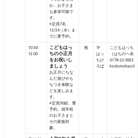
か。お子さま
も参加可能で
す。
※定員7名、
12/24（水）ま
でに要予約。
こどもはっ
10:30-
無
1F
こどもはっち
ちの小正月
12:00
はっ
（はちのへ未来
をお祝いし
ちひ
0178-22-5822
ましょう
ろば
kodomohacchi@
お正月にちな
んだ遊びやも
ちつき体験な
どを楽しみま
す。
※定員50組、要
予約。就学前
のお子さまと
その家族対
象。