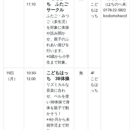
ち ふたご
11:10
こど
（はちのへ未来
サークル
もは
0178-22-5822
ふたご・みつ
っち
kodomohacchi@
ご（多生児）
を対象に体操
や読み聞か
せ、親子のふ
れあい遊びを
行います。
※0歳から小学
生まで対象。
こどもはっ
19日
10:30-
無
4F
ち 3B体操
（月）
12:00
こど
リズミカルな
もは
音楽に合わ
っち
せ、ベルを使
い3B体操で身
体を親子で動
かそう！
※4か月から未
就学児まで対