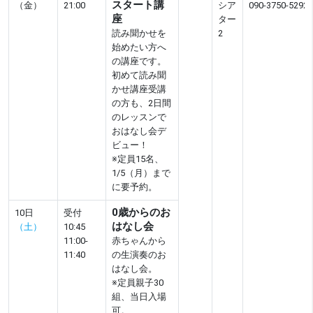
スタート講
（金）
21:00
シア
090-3750-5292
座
ター
読み聞かせを
2
始めたい方へ
の講座です。
初めて読み聞
かせ講座受講
の方も、2日間
のレッスンで
おはなし会デ
ビュー！
※定員15名、
1/5（月）まで
に要予約。
0歳からのお
10日
受付
はなし会
（土）
10:45
11:00-
赤ちゃんから
11:40
の生演奏のお
はなし会。
※定員親子30
組、当日入場
可。