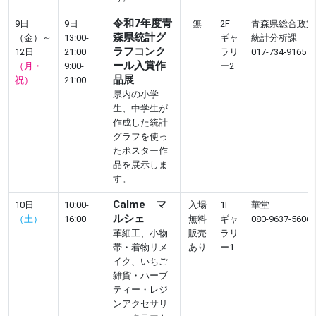
令和7年度青
9日
9日
無
2F
青森県総合政策
森県統計グ
（金）～
13:00-
ギャ
統計分析課
ラフコンク
12日
21:00
ラリ
017-734-9165
ール入賞作
（月・
9:00-
ー2
品展
祝）
21:00
県内の小学
生、中学生が
作成した統計
グラフを使っ
たポスター作
品を展示しま
す。
Calme マ
10日
10:00-
入場
1F
華堂
ルシェ
（土）
16:00
無料
ギャ
080-9637-5606
革細工、小物
販売
ラリ
帯・着物リメ
あり
ー1
イク、いちご
雑貨・ハーブ
ティー・レジ
ンアクセサリ