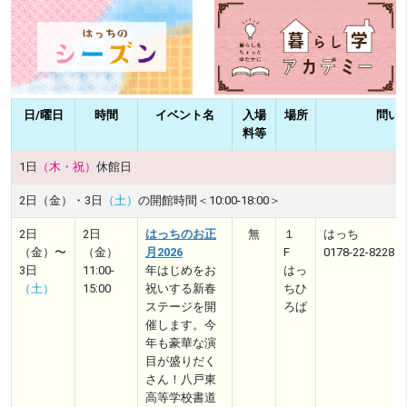
日/曜日
時間
イベント名
入場
場所
問い
料等
1日
（木・祝）
休館日
2日（金）・3日
（土）
の開館時間＜10:00-18:00＞
2日
2日
はっちのお正
無
１
はっち
（金）〜
（金）
月2026
F
0178-22-8228
3日
11:00-
年はじめをお
はっ
（土）
15:00
祝いする新春
ちひ
ステージを開
ろば
催します。今
年も豪華な演
目が盛りだく
さん！八戸東
高等学校書道