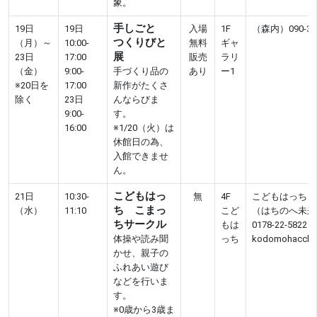
象。
手しごと
19日
19日
入場
1F
（森内）090-375
つくりびと
（月）～
10:00-
無料
ギャ
展
23日
17:00
販売
ラリ
（金）
9:00-
手づくり品の
あり
ー1
※20日を
17:00
新作がたくさ
除く
23日
んならびま
9:00-
す。
16:00
※1/20（火）は
休館日の為、
入館できませ
ん。
こどもはっ
21日
10:30-
無
4F
こどもはっち
ち こまっ
（水）
11:10
こど
（はちのへ未来
ちサークル
もは
0178-22-5822
体操や読み聞
っち
kodomohacchi@
かせ、親子の
ふれあい遊び
などを行いま
す。
※0歳から3歳ま