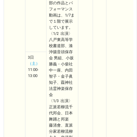
部の作品とパ
フォーマンス
動画は、1/7ま
で１階で展示
しています。
〈1/2 出演〉
八戸東高等学
校書道部、湊
沖揚音頭保存
3日
会 男組、小坂
（土）
勝義・小柴社
11:00-
中一座、内田
13:00
智子・金子眞
知子、龗神社
法霊神楽保存
会
〈1/3 出演〉
正派若柳流千
代邦会、日本
舞踊と邦楽
藤清會、直派
分家若柳流柳