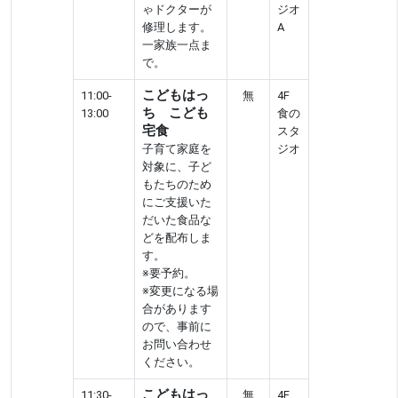
ゃドクターが
ジオ
修理します。
A
一家族一点ま
で。
こどもはっ
11:00-
無
4F
ち こども
13:00
食の
宅食
スタ
子育て家庭を
ジオ
対象に、子ど
もたちのため
にご支援いた
だいた食品な
どを配布しま
す。
※要予約。
※変更になる場
合があります
ので、事前に
お問い合わせ
ください。
こどもはっ
11:30-
無
4F