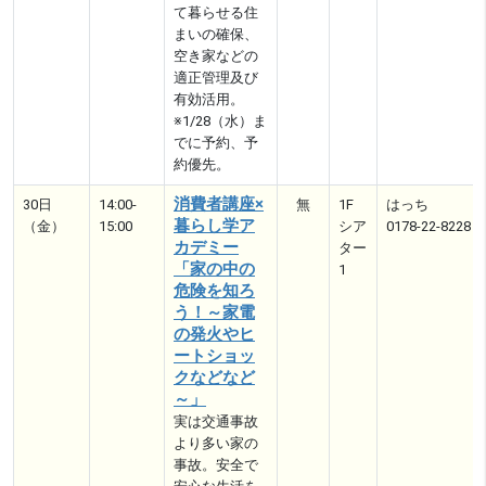
て暮らせる住
まいの確保、
空き家などの
適正管理及び
有効活用。
※1/28（水）ま
でに予約、予
約優先。
消費者講座×
30日
14:00-
無
1F
はっち
暮らし学ア
（金）
15:00
シア
0178-22-8228
カデミー
ター
「家の中の
1
危険を知ろ
う！～家電
の発火やヒ
ートショッ
クなどなど
～」
実は交通事故
より多い家の
事故。安全で