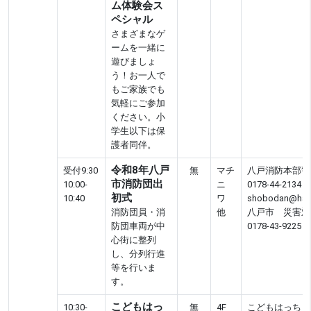
ム体験会ス
ペシャル
さまざまなゲ
ームを一緒に
遊びましょ
う！お一人で
もご家族でも
気軽にご参加
ください。小
学生以下は保
護者同伴。
令和8年八戸
受付9:30
無
マチ
八戸消防本部警
市消防団出
10:00-
ニ
0178-44-2134
初式
10:40
ワ
shobodan@hach
消防団員・消
他
八戸市 災害対
防団車両が中
0178-43-9225
心街に整列
し、分列行進
等を行いま
す。
こどもはっ
10:30-
無
4F
こどもはっち