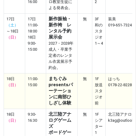
16:00
ロ教室生徒に
2
よる発表会。
新作振袖・
17日
17日
無
3F
装美
新作袴 レ
（土）
11:00-
和の
019-651-7324
ンタル予約
～18日
18:00
スタ
展示会
（日）
18日
ジオ
9:00-
2027・2028年
1～4
15:00
成人・卒業予
定者のレンタ
ル衣裳展示予
約会。
まちぐみ
18日
11:00-
無
1F
はっち
presentsパ
（日）
15:00
放送
0178-22-8228
ーテーショ
スタ
ンに南部ひ
ジオ
しざし体験
前
北三陸アナ
18日
9:30-
無
1F
北三陸アナログ
ログゲーム
（日）
16:30
シア
k3ag@outlook.
ズ
ター
ボードゲー
1