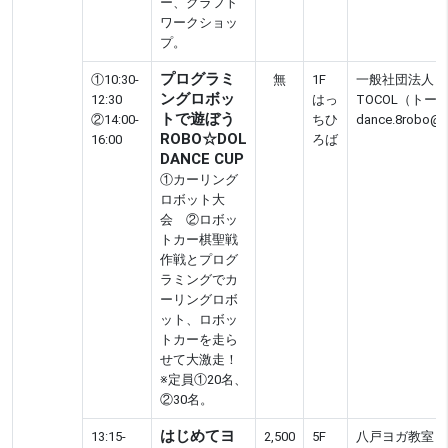
ー、クラフト
ワークショッ
プ。
プログラミ
①10:30-
無
1F
一般社団法人
ングロボッ
12:30
はっ
TOCOL（トー
トで遊ぼう
②14:00-
ちひ
dance.8robo@to
ROBO☆DOL
16:00
ろば
DANCE CUP
①カーリング
ロボット大
会 ②ロボッ
トカー棋聖戦
作戦とプログ
ラミングでカ
ーリングロボ
ット、ロボッ
トカーを走ら
せて大激走！
※定員①20名、
②30名。
はじめてヨ
13:15-
2,500
5F
八戸ヨガ教室