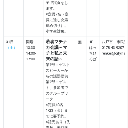
子で試食をし
ます。
※定員7名（定
員に達し次第
締め切り）。
小学生対象。
若者マチナ
31日
開場
無
1F
八戸市 市民連
カ会議～マ
（土）
13:30
はっ
0178-43-9207
チと私と未
14:00-
ちひ
renkei@city.hac
来の話～
17:00
ろば
第1部：ゲスト
スピーカーか
らの話題提供
第2部：ゲス
ト、参加者で
のグループワ
ーク
※定員40名、
1/23（金）ま
でに要予約。
※託児あり（先
着順、未就学