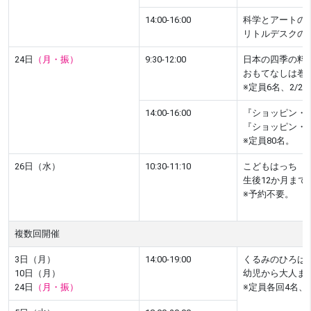
14:00-16:00
科学とアートの
リトルデスクの
24日
（月・振）
9:30-12:00
日本の四季の料
おもてなしは巻
※定員6名、2/22
14:00-16:00
『ショッピン・
『ショッピン・
※定員80名。
26日（水）
10:30-11:10
こどもはっち 
生後12か月ま
※予約不要。
複数回開催
3日（月）
14:00-19:00
くるみのひろば
10日（月）
幼児から大人ま
24日
（月・振）
※定員各回4名