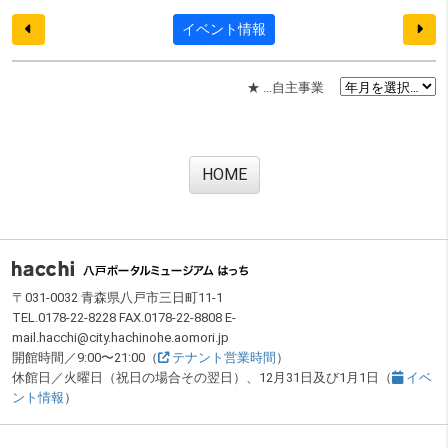
イベント情報
★ ...自主事業
HOME
フッター
〒031-0032 青森県八戸市三日町11-1
TEL.0178-22-8228 FAX.0178-22-8808 E-
mail.hacchi@city.hachinohe.aomori.jp
開館時間／9:00〜21:00（
テナント営業時間
）
休館日／火曜日（祝日の場合その翌日）、12月31日及び1月1日（
イベ
ント情報
）