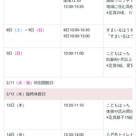
開場12:30
国際ソロプチミ
13:00-15:30
地域に住む高校
※定員20名、1
8日
（土）
～9日
（日）
8日10:00-16:30
すまいるはうす
9日10:00-15:00
『すまいるはう
9日
（日）
10:00-11:00
こどもはっち 
妊娠8か月以上
※定員3組。変
2/11
（火・祝）
特別開館日
2/12（水）臨時休館日
13日（木）
10:30-11:10
こどもはっち 
体操や読み聞か
※定員親子15組
14日（金）
13:30-14:00
八戸市トイレカ