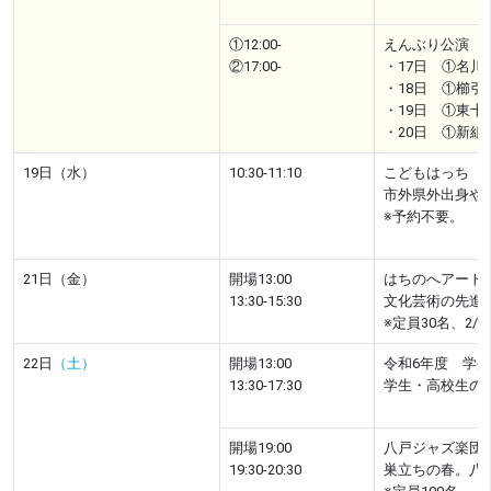
①12:00-
えんぶり公演
②17:00-
・17日 ①名川
・18日 ①櫛引
・19日 ①東
・20日 ①新組
19日（水）
10:30-11:10
こどもはっち 
市外県外出身や
※予約不要。
21日（金）
開場13:00
はちのへアート
13:30-15:30
文化芸術の先進
※定員30名、2
22日
（土）
開場13:00
令和6年度 学
13:30-17:30
学生・高校生の
開場19:00
八戸ジャズ楽団
19:30-20:30
巣立ちの春。八