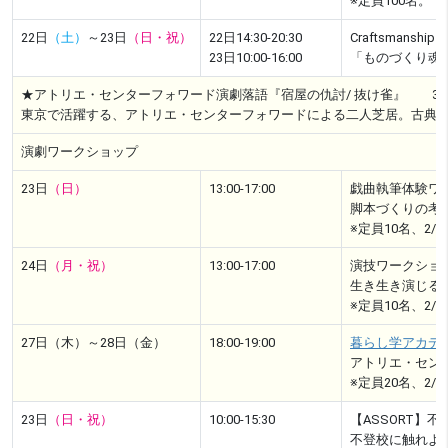
※定員100名。
22日
（土）
～23日
（日・祝）
22日14:30-20:30
Craftsmansh
23日10:00-16:00
「ものづくり魂
★アトリエ・センターフォワード演劇落語『宿屋の仇討/ 抜け雀』 3/1
東京で活躍する、アトリエ・センターフォワードによる二人芝居。古典
演劇ワークショップ
23日
（日）
13:00-17:00
戯曲執筆体験ワ
脚本づくりの考
※定員10名、2/1
24日
（月・祝）
13:00-17:00
演技ワークショ
生き生き演じる
※定員10名、2/1
27日（木）～28日（金）
18:00-19:00
暮らし学アカデ
アトリエ・セン
※定員20名、2/1
23日
（日・祝）
10:00-15:30
【ASSORT】
不登校に触れよ