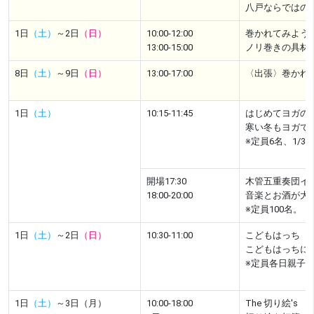
八戸ならではの
1日
（土）
～2日
（日）
10:00-12:00
巻かれてみよう
13:00-15:00
ノリ巻きの具材
8日
（土）
～9日
（日）
13:00-17:00
〈出張〉巻かれ
1日
（土）
10:15-11:45
はじめてヨガの
寒い冬もヨガで
※定員6名、1/
開場17:30
木管五重奏団イヴ
18:00-20:00
音楽とお酒が大
※定員100名。
1日
（土）
～2日
（日）
10:30-11:00
こどもはっち 
こどもはっちに
※定員各日親子45
1日
（土）
～3日（月）
10:00-18:00
The 切り絵'