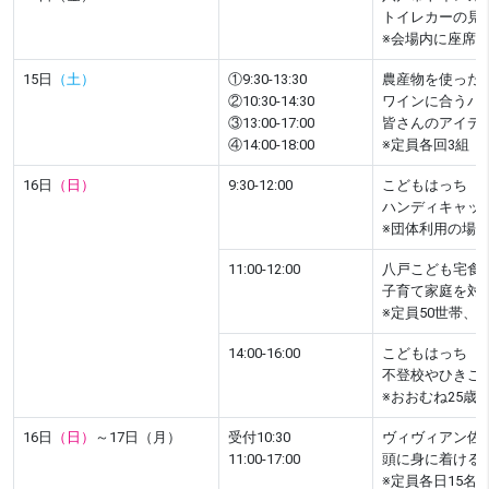
トイレカーの見
※会場内に座席
15日
（土）
①9:30-13:30
農産物を使ったP
②10:30-14:30
ワインに合うパ
③13:00-17:00
皆さんのアイデアを
④14:00-18:00
※定員各回3組（1
16日
（日）
9:30-12:00
こどもはっち 
ハンディキャッ
※団体利用の場合
11:00-12:00
八戸こども宅食お
子育て家庭を対
※定員50世帯、2/
14:00-16:00
こどもはっち 
不登校やひきこ
※おおむね25
16日
（日）
～17日（月）
受付10:30
ヴィヴィアン佐
11:00-17:00
頭に身に着ける
※定員各日15名