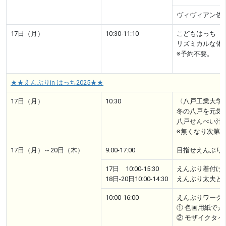
ヴィヴィアン佐
17日（月）
10:30-11:10
こどもはっち お
リズミカルな体
※予約不要。
★★えんぶりin はっち2025★★
17日（月）
10:30
〈八戸工業大学
冬の八戸を元気
八戸せんべい汁
※無くなり次第
17日（月）～20日（木）
9:00-17:00
目指せえんぶり
17日 10:00-15:30
えんぶり着付け
18日-20日10:00-14:30
えんぶり太夫と
10:00-16:00
えんぶりワーク
① 色画用紙で
② モザイクタ