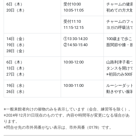
6日（木）
受付10:00
チャームの健康
20日（木）
10:05-11:05
初めての方大歓
受付11:10
チャームのフィッ
11:15-12:15
ヨガの呼吸法で
14日（金）
①13:30-14:20
100歳まで歩こ
19日（水）
②14:50-15:40
股関節や膝・腰
28日（金）
6日（木）
10:00-12:00
山路利津子着つ
13日（木）
タンスを開けて
27日（木）
※初回のみ500
19日（水）
10:00-11:00
ルーシーダット
26日（水）
動きやすい服装
※一般来館者向けの催物のみを表示しています（会合、練習等を除く）。
※2024年12月31日現在のものです。内容や時間等が変更になる場合があ
ります。
※問合せ先の市外局番がない表示は、市外局番（0178）です。