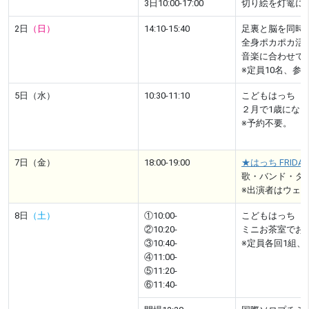
3日10:00-17:00
切り絵を灯篭に
2日
（日）
14:10-15:40
足裏と脳を同時
全身ポカポカ活
音楽に合わせて
※定員10名、
5日（水）
10:30-11:10
こどもはっち 
２月で1歳にな
※予約不要。
7日（金）
18:00-19:00
★はっち FRIDAY L
歌・バンド・ダ
※出演者はウェ
8日
（土）
①10:00-
こどもはっち 
②10:20-
ミニお茶室でお
③10:40-
※定員各回1組、1
④11:00-
⑤11:20-
⑥11:40-