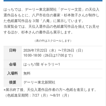
紙
展
はっちでは、デーリー東北新聞社「デーリー文芸」の天位入
選作品をもとに、八戸市在住の書家・杉本敦子さんが制作し
た色紙書写作品を３階「八庵」に展示しています。
当展覧会では、天位入選作品の色紙書写作品を揃えてお見せ
するほか、杉本さんの書作品も展示します。
（表の中はスクロールします）
日時
2026年7月22日（水）〜7月26日（日）
10:00-18:00（26日は17:00まで）
会場
はっち1階 ギャラリー1
入場料
無料
後援
デーリー東北新聞社
※展示終了後、天位入選作品作者の方へ色紙を進呈します。
（色紙進呈期間：7/27（月）〜8/31（月）