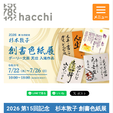
コ
2026
ン
第
テ
15
ン
回
ツ
記
エ
念
リ
杉
ア
本
敦
子
創
書
2026 第15回記念 杉本敦子 創書色紙展
色