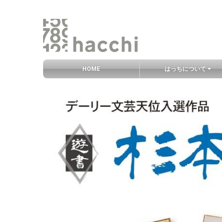
グ
HOME
はっちについて
ロ
ー
コ
デ
バ
ン
ー
ル
テ
リ
ナ
ン
ー
ビ
ツ
文
エ
芸
リ
天
ア
位
入
選
作