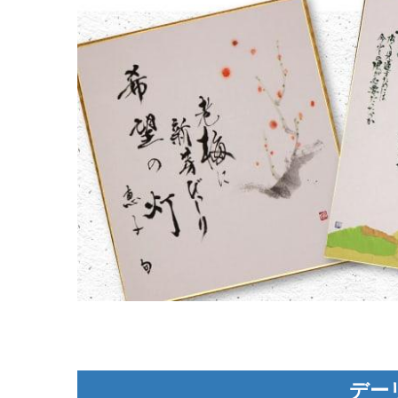
品
遊
書
杉
本
敦
子
色
紙
展
PART
Ⅸ
デー