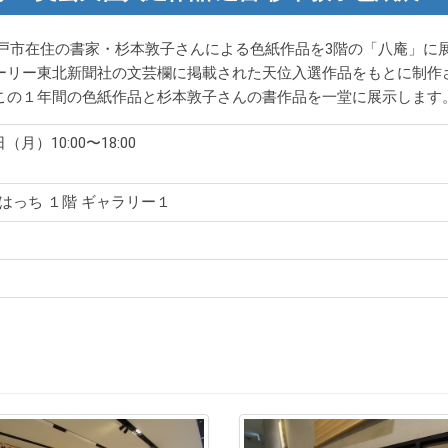
戸市在住の書家・杉本敦子さんによる色紙作品を3階の「八庵」に
ーリー東北新聞社の文芸欄に掲載された天位入選作品をもとに制作
この１年間の色紙作品と杉本敦子さんの書作品を一堂に展示します
（月）10:00〜18:00
はっち １階 ギャラリー１