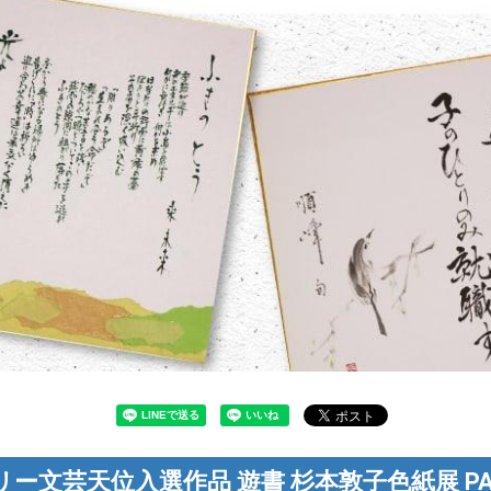
リー文芸天位入選作品 遊書 杉本敦子色紙展 PAR