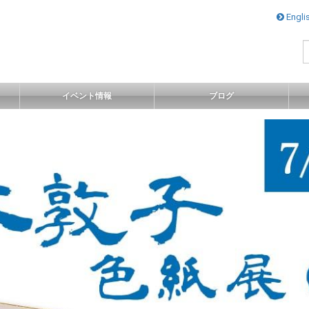
ナ
Engli
ビ
ゲ
ー
シ
ョ
イベント情報
ブログ
ン
を
ス
キ
ッ
プ