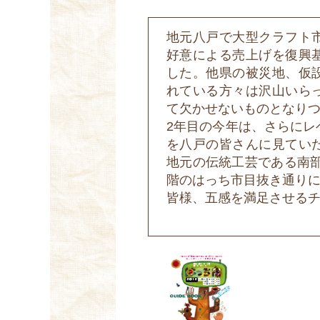
地元八戸で大型クラフト
好意による売上げを復興
した。他県の被災地、仮
れている方々は沢山いら
て欠かせないものとなり
2年目の今年は、さらにレ
を八戸の皆さんに見てい
地元の伝統工芸である南部
階のはっち市目抜き通り
皆様、五感を満足させる