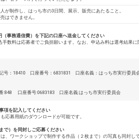
本人が制作し、はっち市の3日間、展示、販売にあたること。
販売はできません。
00円（事務通信費）を下記の口座へ送金してください
込手数料は応募者でご負担願います。なお、申込み料は選考結果に
：18410 口座番号：6831831 口座名義：はっち市実行委員
:848 口座番号:0683183 口座名義:はっち市実行委員会
要事項を記入してください
らも応募用紙のダウンロードが可能です。
枚まで）を同封しご応募ください
方は、ワークショップで制作する作品（２枚まで）の写真も同封し