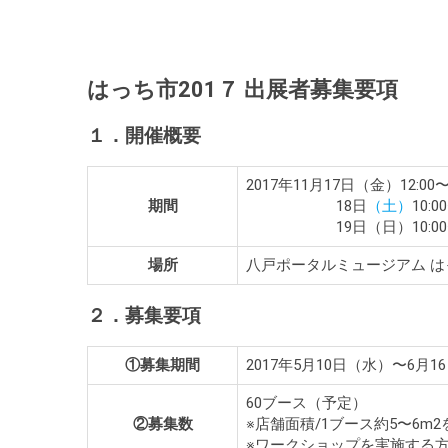
はっち市201７ 出展者募集要項
１．開催概要
2017年11月17日（金）12:00〜2
期間
18日
（土）
10:0
19日（日）10:00〜1
場所
八戸ポータルミュージアム は
２．募集要項
①募集期間
2017年5月10日（水）〜6月
60ブース（予定）
②募集数
※店舗面積/1ブース約5〜6
※ワークショップを実施する