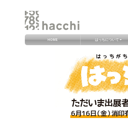
グ
HOME
はっちについて
ロ
ー
コ
バ
ン
ル
テ
ナ
ン
ビ
ツ
エ
リ
ア