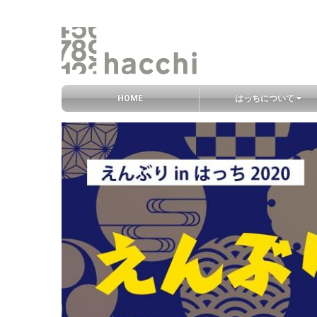
グ
HOME
はっちについて
ロ
ー
コ
バ
ン
ル
テ
ナ
ン
ビ
ツ
エ
リ
ア