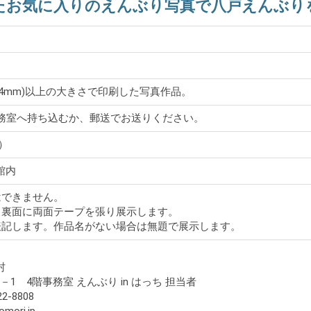
たお気に入りのえんぶり写真で八戸えんぶり
254mm)以上の大きさで印刷した写真作品。
事務室へ持ち込むか、郵送でお送りください。
）
館内
はできません。
り裏面に両面テープを張り展示します。
表記します。作品名がない場合は無題で展示します。
ち
村
1－1 4階事務室 えんぶり in はっち 担当者
2-8808