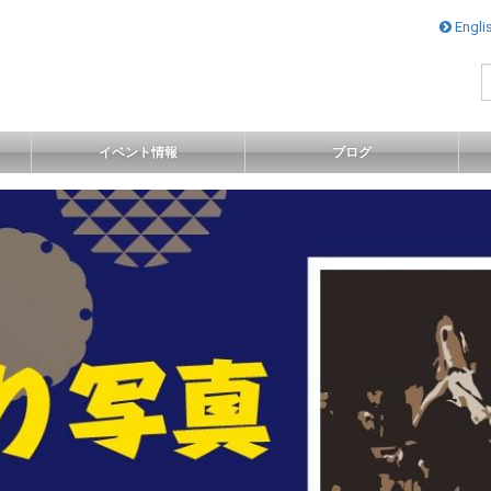
ナ
Engli
ビ
ゲ
ー
シ
ョ
イベント情報
ブログ
ン
を
ス
キ
ッ
プ