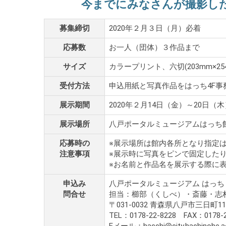
今までにみなさんが撮影し
募集締切
2020年２月３日（月）必着
応募数
お一人（団体）３作品まで
サイズ
カラープリント、六切(203mm×
受付方法
申込用紙と写真作品をはっち4F
展示期間
2020年２月14日（金）～20日（木
展示場所
八戸ポータルミュージアムはっち
応募時の
※展示場所は館内各所となり指定
注意事項
※展示時に写真をピンで固定した
※お名前と作品名を展示する際に
申込み
八戸ポータルミュージアム はっ
問合せ
担当：櫛部（くしべ）・斎藤・志
〒031-0032 青森県八戸市三日町1
TEL：0178-22-8228 FAX：0178-2