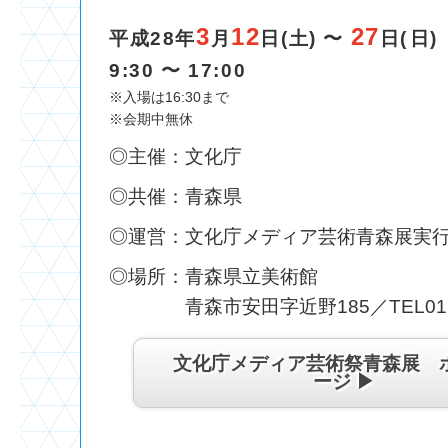
3
12
27
平成28年
月
日(土) 〜
日(日
9:30 〜 17:00
※入場は16:30まで
※会期中無休
◎主催：文化庁
◎共催：青森県
◎運営：文化庁メディア芸術青森展実
◎場所：青森県立美術館
青森市安田字近野185／TEL017-7
文化庁メディア芸術祭青森展 
ージ ▶