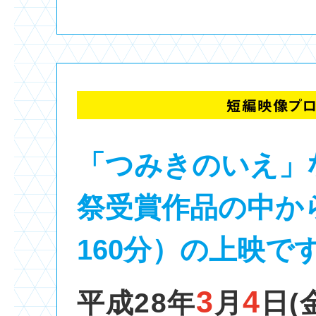
「つみきのいえ」
祭受賞作品の中か
160分）の上映で
3
4
平成28年
月
日(