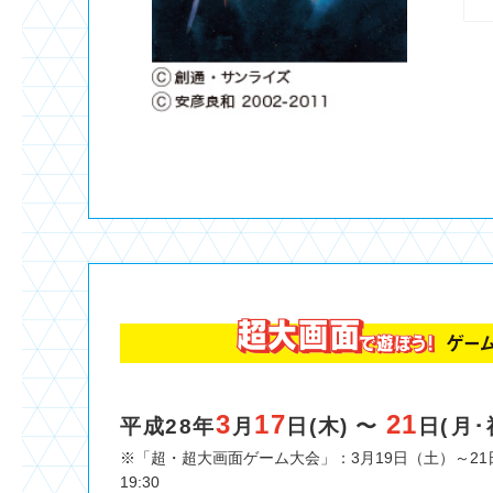
3
17
21
平成28年
月
日(木) 〜
日(月･
※「超・超大画面ゲーム大会」：3月19日（土）～21日
19:30