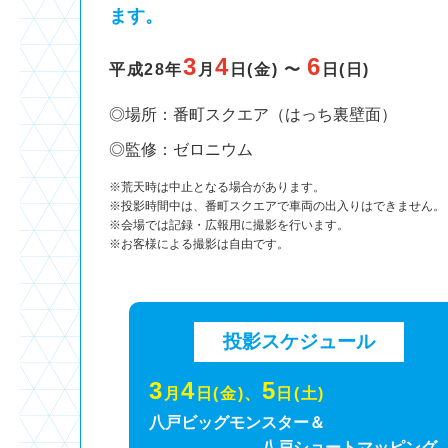
ます。
3
4
6
平成28年
月
日(金) 〜
日(日)
◎場所：番町スクエア（はっち裏壁面）
◎監修：ゼロニウム
※荒天時は中止となる場合があります。
※投影時間中は、番町スクエアで車両の出入りはできません。
※会場では記録・広報用に撮影を行います。
※お客様による撮影は自由です。
投影スケジュール
3
4
5
月
日(金)、
日(土)
八戸ビッグモンスター＆
八戸ショートマッピング