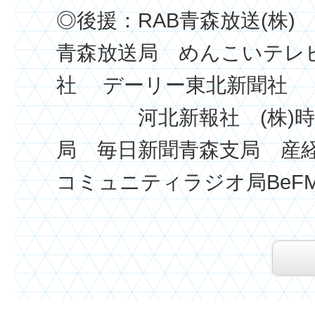
◎後援：RAB青森放送(株)
青森放送局 めんこいテレビ
社 デーリー東北新聞社
河北新報社 (株)時事
局 毎日新聞青森支局 産
コミュニティラジオ局BeF