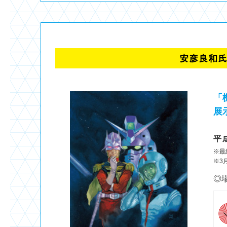
「
展
平
※最
※3
◎