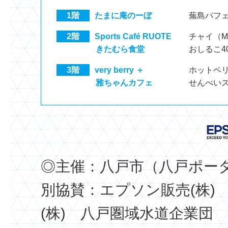
1階
たまに庵のーぼ
蕪島パフェ
2階
Sports Café RUOTE
チャイ（M
きたむら食堂
おしるこ4
3階
very berry ＋
ホットベリ
雅ちゃんカフェ
せんべいス
◎主催：八戸市（八戸ポー
別協賛：エプソン販売(株
(株) 八戸圏域水道企業団