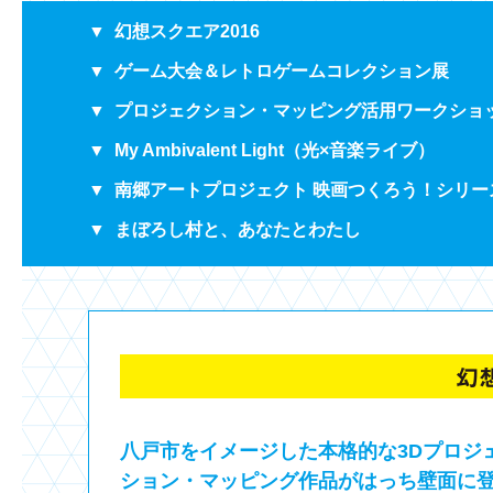
▼
幻想スクエア2016
▼
ゲーム大会＆レトロゲームコレクション展
▼
プロジェクション・マッピング活用ワークショ
▼
My Ambivalent Light（光×音楽ライブ）
▼
南郷アートプロジェクト 映画つくろう！シリー
▼
まぼろし村と、あなたとわたし
八戸市をイメージした本格的な3Dプロジ
ション・マッピング作品がはっち壁面に