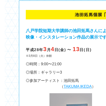
八戸学院短期大学講師の池田拓馬さんに
映像・インスタレーション作品の展示で
3
4
13
平成28年
月
日(金) 〜
日(日)
※3月8日（火）休館
◎時間：9:00〜21:00
◎場所：ギャラリー3
◎参加アーティスト：池田拓馬
（
TAKUMA IKEDA
）